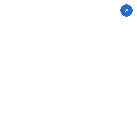
登录平台
✕
金沙博彩 - 华为芯片性能对
比苹果，处理速度差距缩小
2026-06-17
金沙博彩
金沙博彩
精选摘要
金沙博彩应用场景下，华为芯片性能与苹果芯片