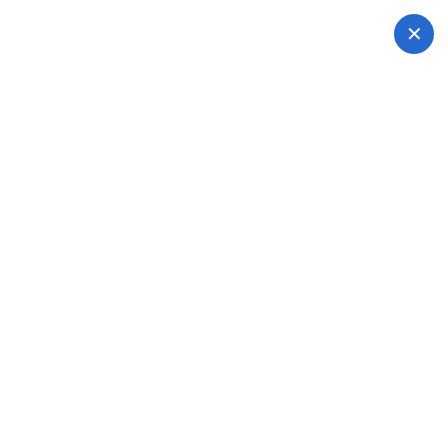
✕
彩
影视中心
联系我们
登录平台